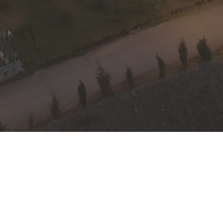
Toplam Satılabilir Metal: 700.000 ons/ 21,7 ton altın
553.000 ons /17,2 ton gümüş
Maden İşletme Ömrü: 12 yıl