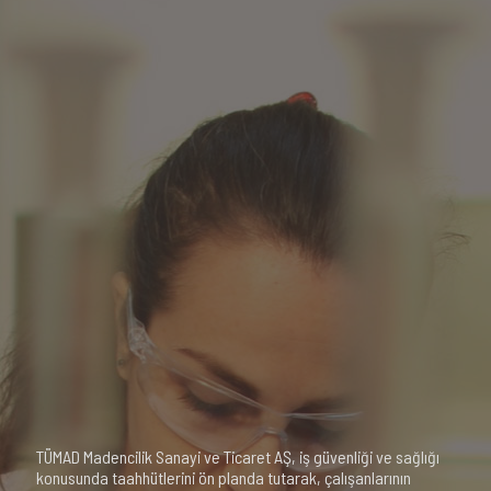
TÜMAD Madencilik Sanayi ve Ticaret AŞ, iş güvenliği ve sağlığı
konusunda taahhütlerini ön planda tutarak, çalışanlarının